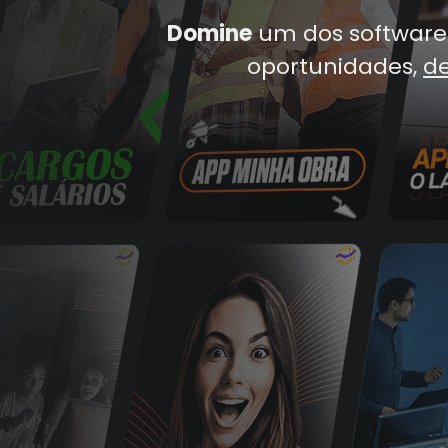
Domine
um dos software 
oportunidades,
de