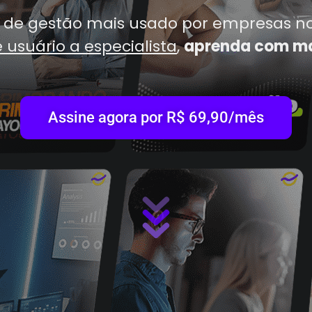
de gestão mais usado por empresas no 
 usuário a especialista
,
aprenda com mai
Assine agora por R$ 69,90/mês