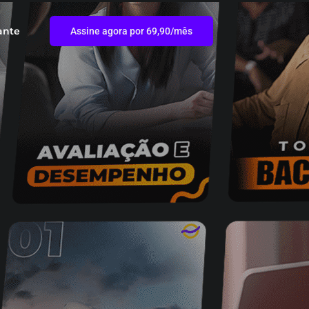
ante
Assine agora por 69,90/mês