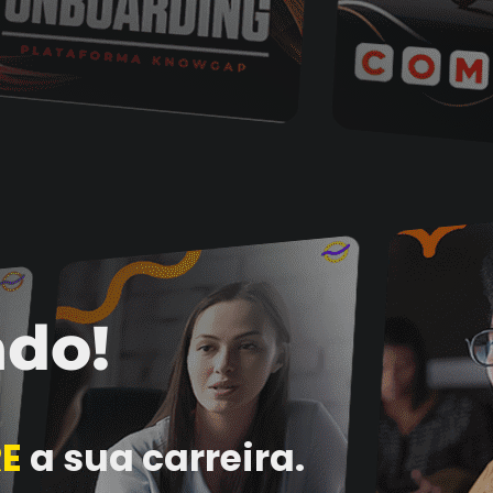
ado!
E
a sua carreira.